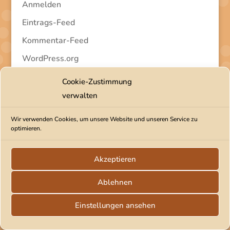
Anmelden
Eintrags-Feed
Kommentar-Feed
WordPress.org
Cookie-Zustimmung
verwalten
Wir verwenden Cookies, um unsere Website und unseren Service zu
2026 Tanja Prenner | tanjaprenner(at)gmx.de |
optimieren.
0170/5266456
|
Impressum
|
Datenschutz
|
Cookie-Richtlinie (EU)
Akzeptieren
Ablehnen
Einstellungen ansehen